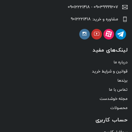
09039999207 - 09012221418
مشاوره و خرید: 9012221418
لینک‌های مفید
درباره ما
قوانین و شرایط خرید
برندها
تماس با ما
مجله خوشدست
محصولات
حساب کاربری
پروفایل کاربری