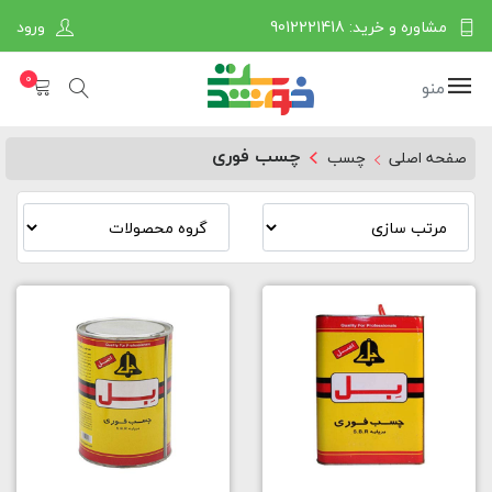
مشاوره و خرید: 9012221418
ورود
0
منو
چسب فوری
صفحه اصلی
چسب