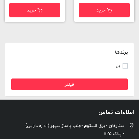
خرید
خرید
برندها
بل
فیلتر
اطلاعات تماس
ستارخان - ‍برق الستوم -جنب پاساژ سپهر ( اداره دارایی)
- پلاک 525