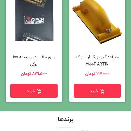
سنباده گیر بزرگ آرتین کد
ورق طلا رایمون بسته 100
6150F ARTIN
برگی
217,000 تومان
829,500 تومان
خرید
خرید
برندها