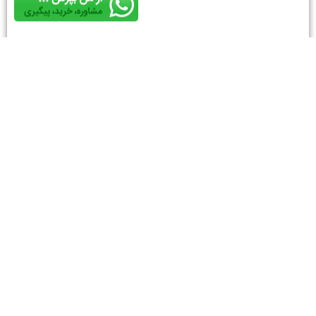
اطلاعات تماس
ستارخان - ‍برق الستوم -جنب پاساژ سپهر ( اداره دارایی)
- پلاک 525
09039999207 - 09012221418
مشاوره و خرید: 9012221418
لینک‌های مفید
درباره ما
قوانین و شرایط خرید