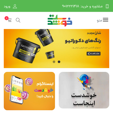
مشاوره و خرید: 9012221418
ورود
0
منو
W