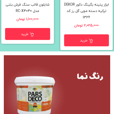
ابزار پتینه بگینگ دکور DEKOR
شابلون قالب سنگ فرش بتنی
ترکیه دسته مچی گل رز کد
مدل RC-X4040
1326
1,100,000 تومان
2,025,000 تومان
خرید
خرید