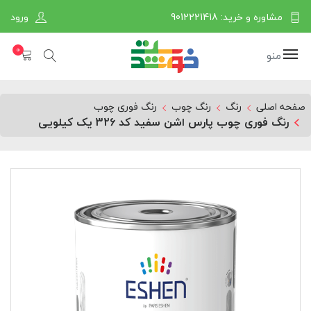
مشاوره و خرید: 9012221418
ورود
0
منو
صفحه اصلی
رنگ
رنگ چوب
رنگ فوری چوب
رنگ فوری چوب پارس اشن سفید کد 326 یک کیلویی