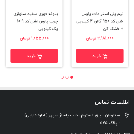
نیم پلی استر مات پارس
بتونه فوری سفید سلولزی
اشن کد 950 گالن 4 کیلویی
چوب پارس اشن کد 1019
+ خشک کن
یک کیلویی
2,981,000 تومان
1,055,000 تومان
خرید
خرید
اطلاعات تماس
ستارخان - ‍برق الستوم -جنب پاساژ سپهر ( اداره دارایی)
- پلاک 525