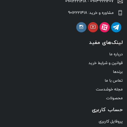
09039999207 - 09012221418
مشاوره و خرید: 9012221418
لینک‌های مفید
درباره ما
قوانین و شرایط خرید
برندها
تماس با ما
مجله خوشدست
محصولات
حساب کاربری
پروفایل کاربری