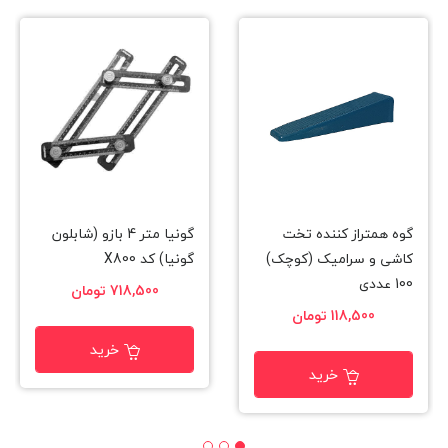
گوه همتراز کننده تخت
گونیا متر 4 بازو (شابلون
کاشی و سرامیک (کوچک)
گونیا) کد X800
100 عددی
718,500 تومان
118,500 تومان
خرید
خرید