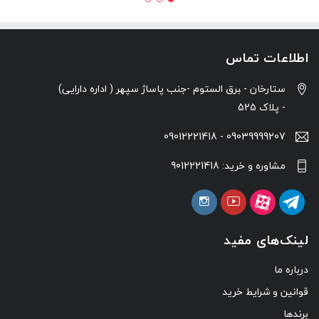
اطلاعات تماس
ستارخان - ‍برق الستوم -جنب پاساژ سپهر ( اداره دارایی)
- پلاک 525
09039999207 - 09012221418
مشاوره و خرید: 9012221418
لینک‌های مفید
درباره ما
قوانین و شرایط خرید
برندها