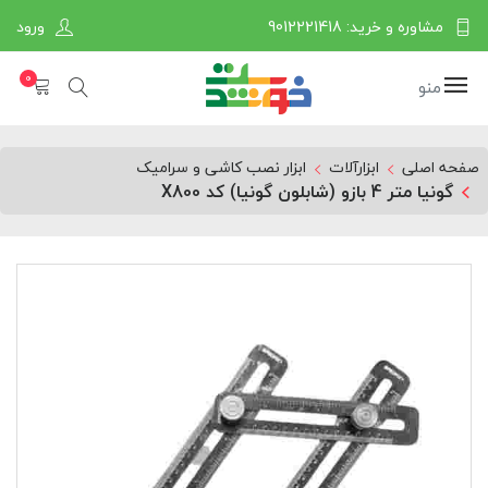
مشاوره و خرید: 9012221418
ورود
0
منو
صفحه اصلی
ابزارآلات
ابزار نصب کاشی و سرامیک
گونیا متر 4 بازو (شابلون گونیا) کد X800