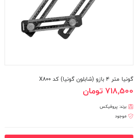
گونیا متر 4 بازو (شابلون گونیا) کد X800
718,500 تومان
برند:
پروفیکس
موجود