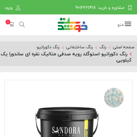
مشاوره و خرید: 9012221418
ورود
0
منو
صفحه اصلی
رنگ
رنگ ساختمانی
رنگ دکوراتیو
رنگ دکوراتیو استوگلد رویه صدفی متالیک نقره ای ساندورا یک
کیلویی