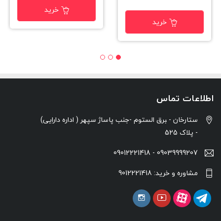
خرید
خرید
اطلاعات تماس
ستارخان - ‍برق الستوم -جنب پاساژ سپهر ( اداره دارایی)
- پلاک 525
09039999207 - 09012221418
مشاوره و خرید: 9012221418