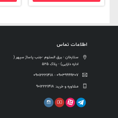
اطلاعات تماس
ستارخان - ‍برق الستوم -جنب پاساژ سپهر (
اداره دارایی) - پلاک 525
09039999207 - 09012221418
مشاوره و خرید: 9012221418