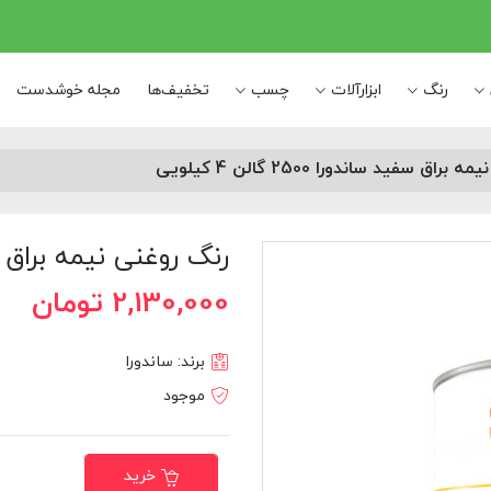
رنگ
ابزارآلات
چسب
تخفیف‌ها
مجله خوشدست
راق سفید ساندورا 2500 گالن 4 کیلویی
رنگ روغنی نیمه براق سفید ساندور
2,130,000 تومان
برند:
ساندورا
موجود
خرید