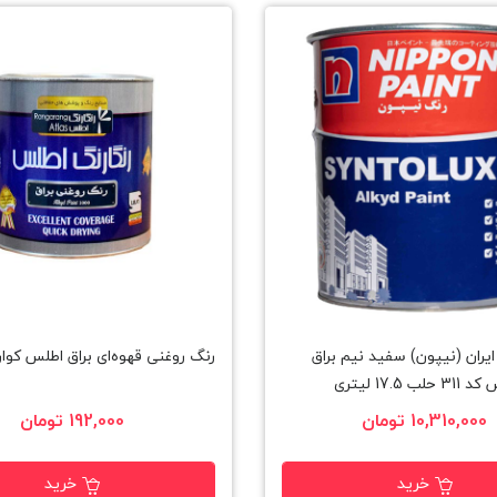
یران (نیپون) سفید نیم براق
رنگ روغنی قهوه‌ای براق اطلس کوا
17.5 لیتری
10,310,000 تومان
192,000 تومان
خرید
خرید