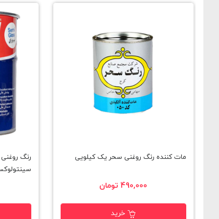
مات کننده رنگ روغنی سحر یک کیلویی
رنگ روغنی ا
سینتولوکس کد 311 حلب 
490,000 تومان
خرید