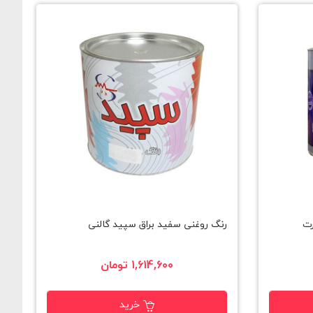
رت
رنگ روغنی سفید براق سپید گالنی
ک
1,614,600 تومان
خرید