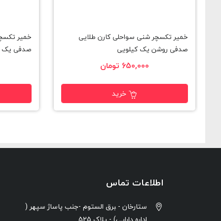
خمیر تکسچر شنی سواحلی کارن طلایی
خمیر تکسچر
صدفی روشن یک کیلویی
صدفی یک ک
650,000 تومان
خرید
اطلاعات تماس
ستارخان - ‍برق الستوم -جنب پاساژ سپهر (
اداره دارایی) - پلاک 525