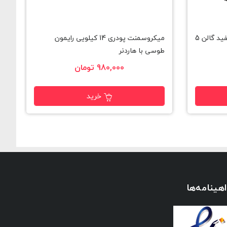
خمیر تکسچر فاین استون کارن سفید گالن 5
میکروسمنت پودری 14 کیلویی رایمون
مي
طوسی با هاردنر
980,000 تومان
خرید
هینامه‌ها