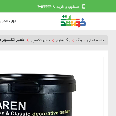
مشاوره و خرید: 9012221418
ابزار نقاشی
خمیر تکسچر ف
صفحه اصلی
رنگ
رنگ هنری
خمیر تکسچر