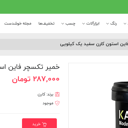
رنگ
ابزارآلات
چسب
تخفیف‌ها
مجله خوشدست
این استون کارن سفید یک کیلویی
خمیر تکسچر فاین اس
287,000 تومان
برند:
کارن
موجود
خرید