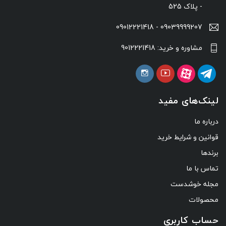
- پلاک 525
09039999207 - 09012221418
مشاوره و خرید: 9012221418
لینک‌های مفید
درباره ما
قوانین و شرایط خرید
برندها
تماس با ما
مجله خوشدست
محصولات
حساب کاربری