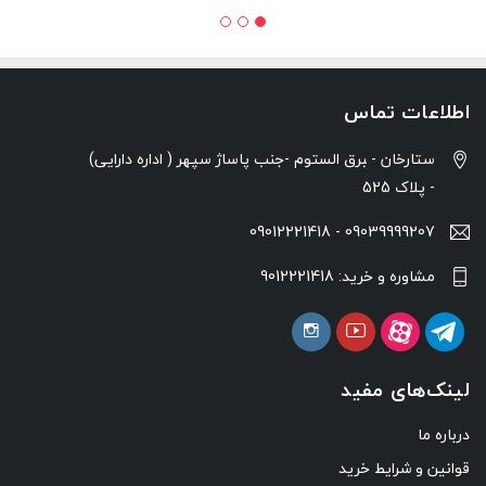
اطلاعات تماس
ستارخان - ‍برق الستوم -جنب پاساژ سپهر ( اداره دارایی)
- پلاک 525
09039999207 - 09012221418
مشاوره و خرید: 9012221418
لینک‌های مفید
درباره ما
قوانین و شرایط خرید