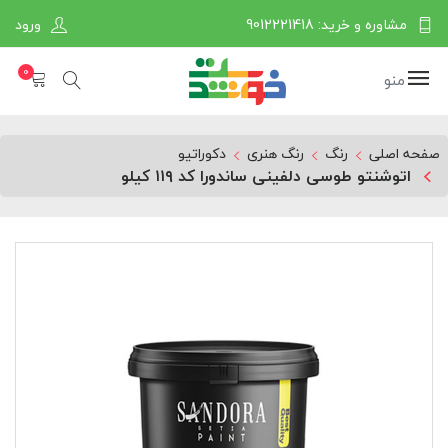
مشاوره و خرید: 9012221418
ورود
0
منو
صفحه اصلی
رنگ
رنگ هنری
دکوراتیو
اتوشنتو طوسی دلفینی ساندورا کد ١١٩ کیلو