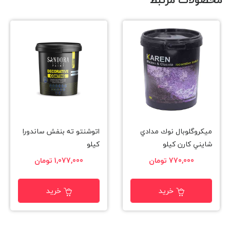
ميكروگلوبال نوك مدادي
اتوشنتو ته بنفش ساندورا
شايني كارن كيلو
کیلو
770,000 تومان
1,077,000 تومان
خرید
خرید