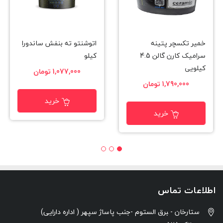
خمیر تکسچر پتینه
اتوشنتو ته بنفش ساندورا
سرامیک کارن گالن 4.5
کیلو
کیلویی
1,077,000 تومان
1,790,000 تومان
خرید
خرید
اطلاعات تماس
ستارخان - ‍برق الستوم -جنب پاساژ سپهر ( اداره دارایی)