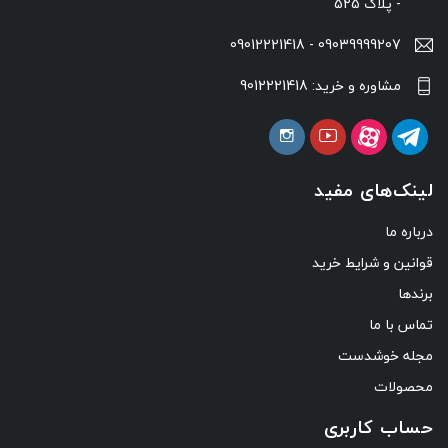
- پلاک 525
09039999207 - 09012221418
مشاوره و خرید: 9012221418
لینک‌های مفید
درباره ما
قوانین و شرایط خرید
برندها
تماس با ما
مجله خوشدست
محصولات
حساب کاربری