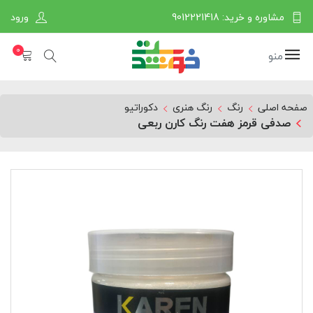
مشاوره و خرید: 9012221418
ورود
0
منو
صفحه اصلی
رنگ
رنگ هنری
دکوراتیو
صدفی قرمز هفت رنگ کارن ربعی