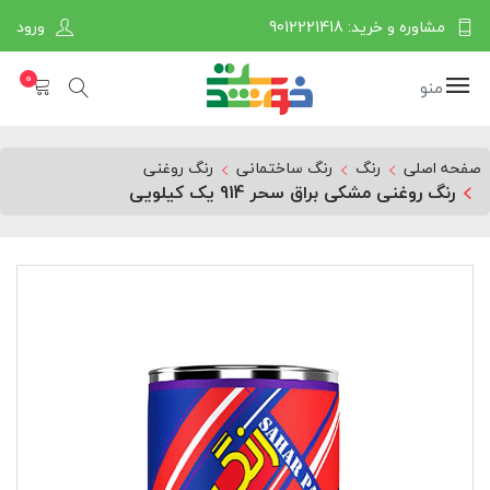
مشاوره و خرید: 9012221418
ورود
0
منو
صفحه اصلی
رنگ
رنگ ساختمانی
رنگ روغنی
رنگ روغنی مشکی براق سحر 914 یک کیلویی