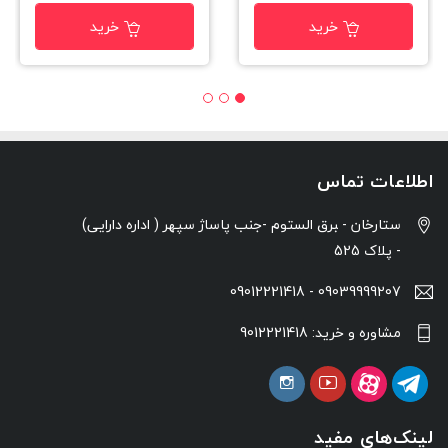
خرید
خرید
اطلاعات تماس
ستارخان - ‍برق الستوم -جنب پاساژ سپهر ( اداره دارایی)
- پلاک 525
09039999207 - 09012221418
مشاوره و خرید: 9012221418
لینک‌های مفید