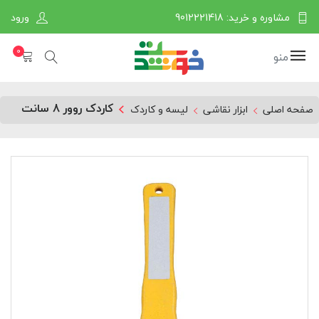
مشاوره و خرید: 9012221418
ورود
0
منو
کاردک روور 8 سانت
صفحه اصلی
ابزار نقاشی
لیسه و کاردک