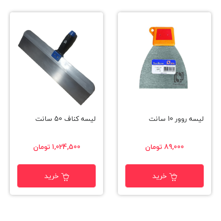
لیسه روور 10 سانت
ليسه كناف 50 سانت
89,000 تومان
1,024,500 تومان
خرید
خرید