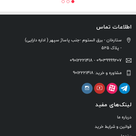
اطلاعات تماس
ستارخان - ‍برق الستوم -جنب پاساژ سپهر ( اداره دارایی)
- پلاک 525
09039999207 - 09012221418
مشاوره و خرید: 9012221418
لینک‌های مفید
درباره ما
قوانین و شرایط خرید
برندها